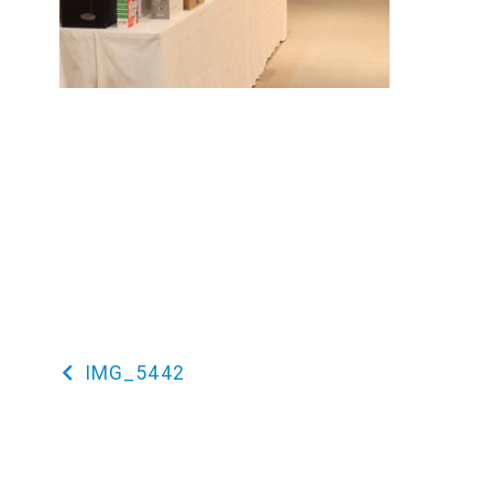
IMG_5442
投
稿
ナ